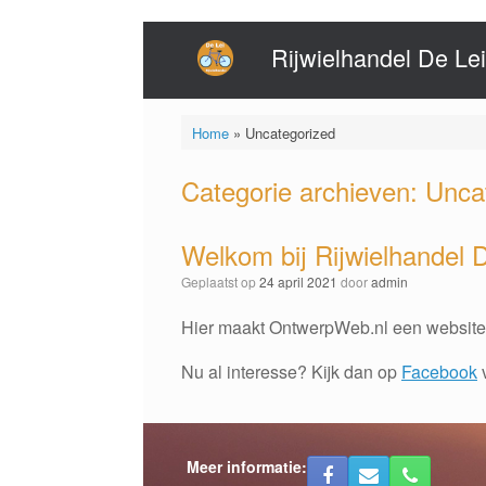
Ga
Rijwielhandel De Lei
naar
de
inhoud
Home
»
Uncategorized
Categorie archieven:
Unca
Welkom bij Rijwielhandel D
Geplaatst op
24 april 2021
door
admin
Hier maakt OntwerpWeb.nl een website 
Nu al interesse? Kijk dan op
Facebook
Meer informatie: