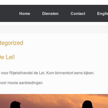
Home
Diensten
Contact
Engli
tegorized
e Lei!
voor Rijwielhandel de Lei. Kom binnenkort eens kijken.
voor mooie aanbiedingen