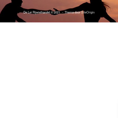
De Lei Rijwielhandel © 2021
Thema door
SiteOrigin